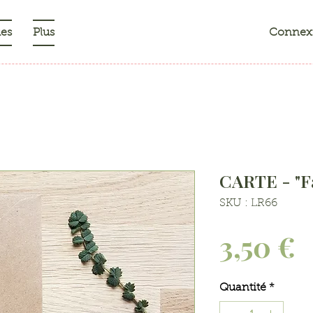
ues
Plus
Connex
CARTE - "F
SKU : LR66
P
3,50 €
Quantité
*