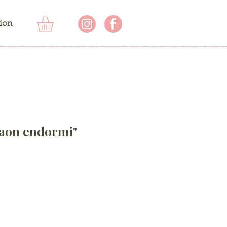
ion
aon endormi"
rix